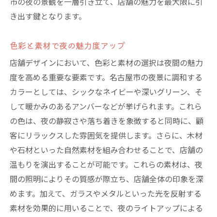
市の夜の景観を一層引き立て、店舗の魅力を最大限に引
演出
き出す鍵となります。
夜間景観をリードするデザインアイデア
名古屋の夜を彩るライトアップ計画
色彩と素材で夜の魅力度アップ
通行人を引き込むショーウィンドウの工夫
店舗デザインにおいて、色彩と素材の選択は夜間の魅力
夜の街を象徴するシンボリックデザイン
度を高める重要な要素です。名古屋市の夜景に調和する
カラーとしては、シックなネイビーや深いグリーン、そ
活気あるナイトエコノミーの実現
して暖かみのあるアンバーなどが挙げられます。これら
店舗と街の一体感を生むデザイン
の色は、夜の静寂さや落ち着きを象徴すると同時に、顧
名古屋市の夜に融合する店舗デザインの実践ガ
客にリラックスした雰囲気を提供します。さらに、木材
イド
や石材といった自然素材を組み合わせることで、店舗の
地域住民の意見を取り入れたデザイン
温もりを演出することが可能です。これらの素材は、夜
持続可能な素材選びと環境への配慮
間の照明によりその質感が際立ち、店舗全体の印象を深
地元企業とコラボレーションする方法
めます。加えて、ガラスやメタルといった光を反射する
最新技術を活用したインタラクティブデザ
素材を効果的に用いることで、夜のライトアップによる