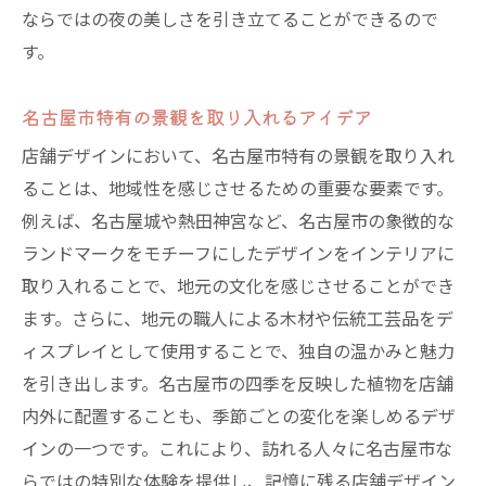
視認性を高めるサインデザインの考え方
ならではの夜の美しさを引き立てることができるので
す。
訪れる人を惹きつけるファサードの工夫
愛知県名古屋市の夜景を活かした店舗デザイン
名古屋市特有の景観を取り入れるアイデア
のポイント
店舗デザインにおいて、名古屋市特有の景観を取り入れ
夜景と調和する建物の形状選び
ることは、地域性を感じさせるための重要な要素です。
都市の未来像を描くデザイン手法
例えば、名古屋城や熱田神宮など、名古屋市の象徴的な
ランドマークに溶け込む外観設計
ランドマークをモチーフにしたデザインをインテリアに
名古屋市の夜景写真を活用した装飾
取り入れることで、地元の文化を感じさせることができ
地元の特産品を活かしたデザイン
ます。さらに、地元の職人による木材や伝統工芸品をデ
夜景と連携したデジタルサイネージ
ィスプレイとして使用することで、独自の温かみと魅力
名古屋市の特性を活かした夜の店舗デザイン戦
を引き出します。名古屋市の四季を反映した植物を店舗
略
内外に配置することも、季節ごとの変化を楽しめるデザ
インの一つです。これにより、訪れる人々に名古屋市な
都市の夜間動線を意識した設計
らではの特別な体験を提供し、記憶に残る店舗デザイン