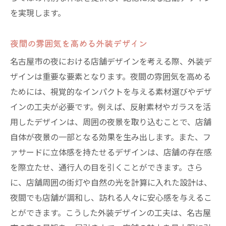
名古屋市の気候に適した外装選び
を実現します。
観光地に向けた視覚的アプローチ
名古屋市の経済活動を支えるデザイン
夜間の雰囲気を高める外装デザイン
新しい文化を創造する店舗の役割
名古屋市の夜における店舗デザインを考える際、外装デ
地域コミュニティとの連携を意識
ザインは重要な要素となります。夜間の雰囲気を高める
夜の名古屋市で成功するための店舗デザインの
ためには、視覚的なインパクトを与える素材選びやデザ
工夫
インの工夫が必要です。例えば、反射素材やガラスを活
ナイトライフを充実させる空間づくり
用したデザインは、周囲の夜景を取り込むことで、店舗
観光客を惹きつける独自性の確立
自体が夜景の一部となる効果を生み出します。また、フ
ァサードに立体感を持たせるデザインは、店舗の存在感
地元食材を活かした店舗デザイン
を際立たせ、通行人の目を引くことができます。さら
イベントに対応した柔軟な設計
に、店舗周囲の街灯や自然の光を計算に入れた設計は、
生活スタイルの変化に対応するデザイン
夜間でも店舗が調和し、訪れる人々に安心感を与えるこ
名古屋市の未来を見据えた店舗戦略
とができます。こうした外装デザインの工夫は、名古屋
店舗デザインで名古屋市の夜をもっと魅力的に