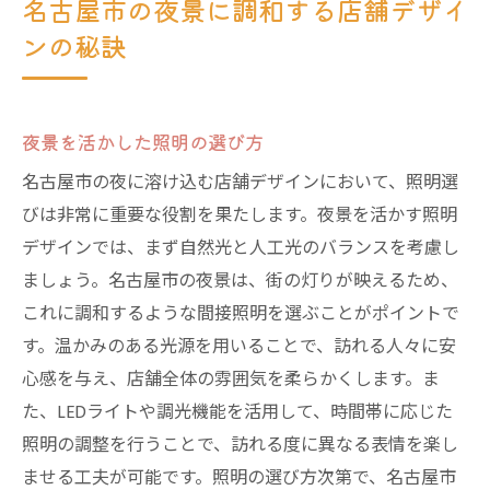
名古屋市の夜景に調和する店舗デザイ
店舗デザインで名古屋市の文化を夜に引き立て
ンの秘訣
る方法
文化を視覚で伝えるインテリアの活用法
歴史ある街並みを再現するデザイン
夜景を活かした照明の選び方
地元アートを取り入れた店舗装飾
名古屋市の夜に溶け込む店舗デザインにおいて、照明選
伝統工芸を店舗デザインに活かす
びは非常に重要な役割を果たします。夜景を活かす照明
音楽と照明で文化を演出する方法
デザインでは、まず自然光と人工光のバランスを考慮し
ましょう。名古屋市の夜景は、街の灯りが映えるため、
名古屋の季節行事をテーマにしたデザイン
これに調和するような間接照明を選ぶことがポイントで
夜の名古屋で輝く店舗デザインのための基本
す。温かみのある光源を用いることで、訪れる人々に安
夜間営業における安全性の確保
心感を与え、店舗全体の雰囲気を柔らかくします。ま
光と影のバランスを考慮した設計
た、LEDライトや調光機能を活用して、時間帯に応じた
周囲の景観との調和を図る配置
照明の調整を行うことで、訪れる度に異なる表情を楽し
夜間に映える素材の選定ポイント
ませる工夫が可能です。照明の選び方次第で、名古屋市