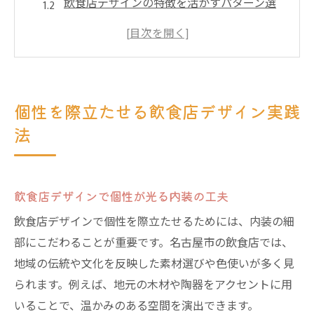
飲食店デザインの特徴を活かすパターン選
び
愛知県名古屋市に合う飲食店デザインの秘
訣
飲食店デザインで差別化できるポイント紹
個性を際立たせる飲食店デザイン実践
介
法
店舗の魅力を引き出す飲食店デザイン実践
例
愛知県名古屋市で魅力的な空間を叶える飲食店
飲食店デザインで個性が光る内装の工夫
デザイン
飲食店デザインで個性を際立たせるためには、内装の細
名古屋市らしさを反映した飲食店デザイン
部にこだわることが重要です。名古屋市の飲食店では、
事例
地域の伝統や文化を反映した素材選びや色使いが多く見
飲食店デザインで地域の魅力を空間に演出
られます。例えば、地元の木材や陶器をアクセントに用
愛知県の特色を活かす飲食店デザインの要
いることで、温かみのある空間を演出できます。