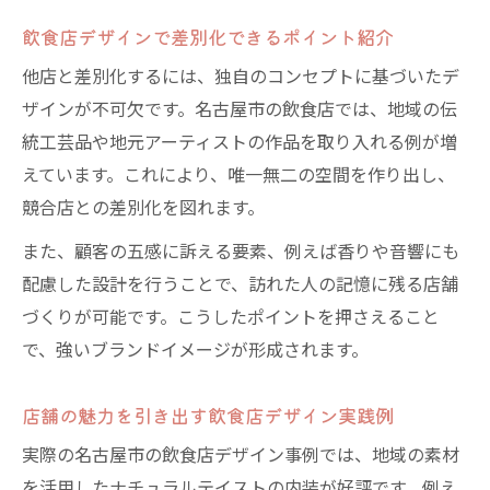
飲食店デザインで印象に残る内装の実例
飲食店デザインで差別化できるポイント紹介
飲食店デザイン事例から学ぶ成功ポイント
他店と差別化するには、独自のコンセプトに基づいたデ
内装で差をつける飲食店デザインパターン
ザインが不可欠です。名古屋市の飲食店では、地域の伝
飲食店デザインの最新事例と傾向を紹介
統工芸品や地元アーティストの作品を取り入れる例が増
飲食店デザイン事例で見る空間づくりの工
えています。これにより、唯一無二の空間を作り出し、
夫
競合店との差別化を図れます。
また、顧客の五感に訴える要素、例えば香りや音響にも
配慮した設計を行うことで、訪れた人の記憶に残る店舗
づくりが可能です。こうしたポイントを押さえること
で、強いブランドイメージが形成されます。
店舗の魅力を引き出す飲食店デザイン実践例
実際の名古屋市の飲食店デザイン事例では、地域の素材
を活用したナチュラルテイストの内装が好評です。例え