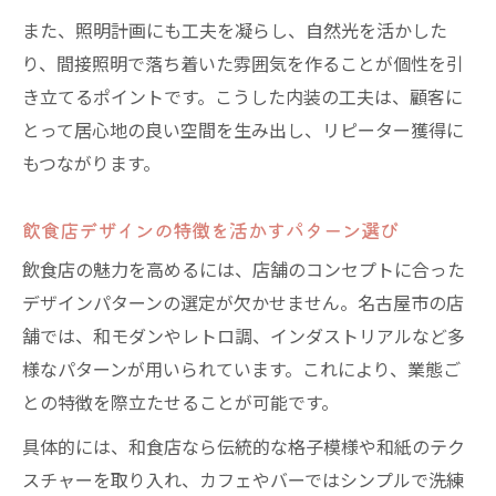
点
また、照明計画にも工夫を凝らし、自然光を活かした
飲食店デザインが生み出す名古屋らしい雰
り、間接照明で落ち着いた雰囲気を作ることが個性を引
囲気
き立てるポイントです。こうした内装の工夫は、顧客に
飲食店デザイン選びで空間価値を高めるコ
とって居心地の良い空間を生み出し、リピーター獲得に
ツ
もつながります。
業態に合わせた飲食店デザイン選びの秘けつ
業態別に飲食店デザインを最適化する方法
飲食店デザインの特徴を活かすパターン選び
飲食店デザインで業種ごとの個性を表現
飲食店の魅力を高めるには、店舗のコンセプトに合った
飲食店デザイン選びで成功するポイント集
デザインパターンの選定が欠かせません。名古屋市の店
各業態の飲食店デザイン実例に学ぶ工夫
舗では、和モダンやレトロ調、インダストリアルなど多
様なパターンが用いられています。これにより、業態ご
飲食店デザインで売上を伸ばす業態別戦略
との特徴を際立たせることが可能です。
動線から考える飲食店デザインと空間パターン
具体的には、和食店なら伝統的な格子模様や和紙のテク
動線を意識した飲食店デザインの基本
スチャーを取り入れ、カフェやバーではシンプルで洗練
快適な飲食店デザインを叶える動線設計