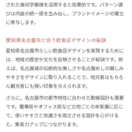
された幾何学模様を活用すると効果的です。パターン選
飲食店デザインと動線パターンの実践例
びは内装の統一感を生み出し、ブランドイメージの確立
飲食店デザインで回遊性を生む工夫ポイン
に寄与します。
ト
飲食店デザインの動線改善で集客アップ
愛知県名古屋市に合う飲食店デザインの秘訣
名古屋らしい飲食店デザインのコツを解説
愛知県名古屋市らしい飲食店デザインを実現するために
名古屋の文化を活かす飲食店デザイン工夫
は、地域の歴史や文化を反映させることが秘訣です。例
飲食店デザインに名古屋らしさを加える方
えば、名古屋城の伝統的な美しさや名古屋めしの親しみ
法
やすさをデザインに取り入れることで、地元客はもちろ
飲食店デザインで地元色を強調するポイン
ん観光客にも強い印象を与えられます。
ト
さらに、名古屋市の都市特性に合わせた動線設計も重要
名古屋特有の飲食店デザインパターン紹介
です。繁華街やオフィス街など立地ごとの来客層に応じ
飲食店デザインで地域性を演出する秘訣
て、使いやすさと快適さを両立させる設計を心がける
内装に差がつく飲食店デザイン事例集
と、集客力アップにつながります。